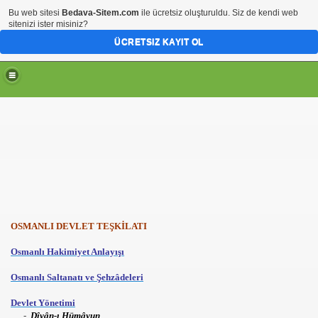
Bu web sitesi
Bedava-Sitem.com
ile ücretsiz oluşturuldu. Siz de kendi web
sitenizi ister misiniz?
ÜCRETSIZ KAYIT OL
OSMANLI DEVLET TEŞKİLATI
Osmanlı Hakimiyet Anlayışı
Osmanlı Saltanatı ve Şehzâdeleri
Devlet Yönetimi
-
Dîvân-ı Hümâyun