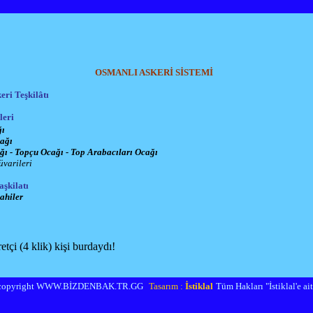
OSMANLI ASKERİ SİSTEMİ
eri Teşkilâtı
leri
ğı
cağı
ğı - Topçu Ocağı - Top Arabacıları Ocağı
üvarileri
aşkilatı
ahiler
tçi (4 klik) kişi burdaydı!
copyright WWW.BİZDENBAK.TR.GG
Tasarım :
İstiklal
Tüm Hakları "İstiklal'e aitt