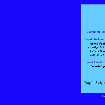
,
İlk Osmanlı Ask
Kapıkulu Asker
-
Acemi Oca
-
Yeniçeri O
-
Cebeci Oca
-
Kapıkulu S
Eyalet Askeri T
-
Timarlı Sip
Bugün 3 ziyare
©