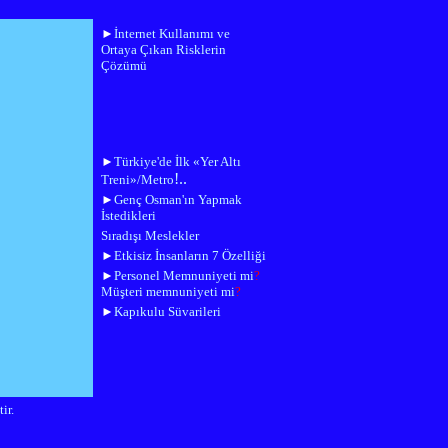
►
İnternet Kullanımı ve
Ortaya Çıkan Risklerin
Çözümü
►
Türkiye'de İlk «Yer Altı
!..
Treni»/Metro
►
Genç Osman'ın Yapmak
İstedikleri
Sıradışı Meslekler
►
Etkisiz İnsanların 7 Özelliği
►
Personel Memnuniyeti mi
?
Müşteri memnuniyeti mi
?
►
Kapıkulu Süvarileri
ir.