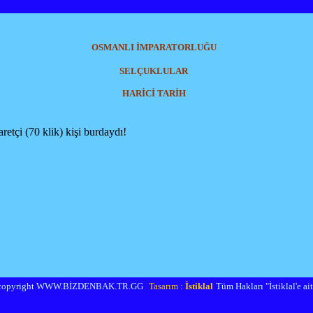
OSMANLI İMPARATORLUĞU
SELÇUKLULAR
HARİCİ TARİH
etçi (70 klik) kişi burdaydı!
copyright WWW.BİZDENBAK.TR.GG
Tasarım :
İstiklal
Tüm Hakları "İstiklal'e aitt