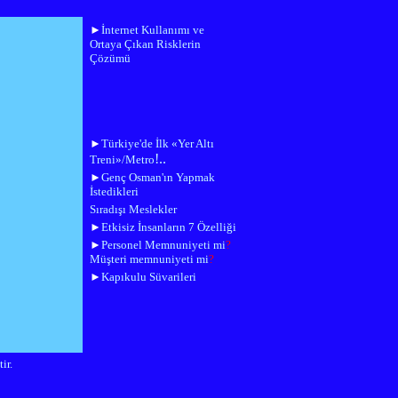
►
İnternet Kullanımı ve
Ortaya Çıkan Risklerin
Çözümü
►
Türkiye'de İlk «Yer Altı
!..
Treni»/Metro
►
Genç Osman'ın Yapmak
İstedikleri
Sıradışı Meslekler
►
Etkisiz İnsanların 7 Özelliği
►
Personel Memnuniyeti mi
?
Müşteri memnuniyeti mi
?
►
Kapıkulu Süvarileri
ir.