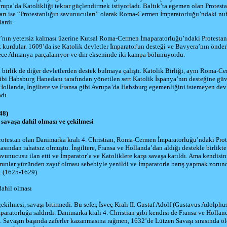
rupa’da Katolikliği tekrar güçlendirmek istiyorladı.
Baltık
’ta egemen olan Protest
arı ise “Protestanlığın savunucuları” olarak Roma-Cermen İmparatorluğu’ndaki nuf
lardı.
’nın yetersiz kalması üzerine Kutsal Roma-Cermen İmaparatorluğu’ndaki Protestan
k kurdular.
1609
’da ise Katolik devletler İmparator'un desteği ve
Bavyera
’nın önder
ylece Almanya parçalanıyor ve din ekseninde iki kampa bölünüyordu.
i birlik de diğer devletlerden destek bulmaya çalıştı. Katolik Birliği, aynı Roma-C
ibi Habsburg Hanedanı tarafından yönetilen sert Katolik İspanya’nın desteğine gü
Hollanda
,
İngiltere
ve
Fransa
gibi Avrupa’da Habsburg egemenliğini istemeyen devl
dı.
48)
savaşa dahil olması ve çekilmesi
rotestan olan
Danimarka
kralı 4. Christian, Roma-Cermen İmparatorluğu’ndaki Prot
sından rahatsız olmuştu. İngiltere, Fransa ve Hollanda’dan aldığı destekle birlikte
avunucusu ilan etti ve İmparator’a ve Katoliklere karşı savaşa katıldı. Ama kendisi
orunlar yüzünden zayıf olması sebebiyle yenildi ve İmparatorla barış yapmak zorun
 (
1625
-
1629
)
 dahil olması
kilmesi, savaşı bitirmedi. Bu sefer,
İsveç
Kralı
II. Gustaf Adolf
(Gustavus Adolphus)
paratorluğa saldırdı. Danimarka kralı 4. Christian gibi kendisi de Fransa ve Hollan
. Savaşın başında zaferler kazanmasına rağmen,
1632
’de Lützen Savaşı sırasında ö