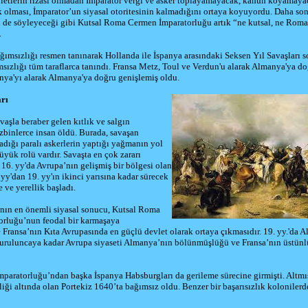
vletlerin rızası olmadan İmparator vergi ve asker toplayamayacak, kanun koyamaya
 olması, İmparator’un siyasal otoritesinin kalmadığını ortaya koyuyordu. Daha son
n de söyleyeceği gibi Kutsal Roma Cermen İmparatorluğu artık “ne kutsal, ne Romal
.
ğımsızlığı resmen tanınarak Hollanda ile İspanya arasındaki
Seksen Yıl Savaşları
so
msızlığı tüm taraflarca tanındı. Fransa Metz, Toul ve Verdun'u alarak Almanya'ya do
nya
'yı alarak Almanya'ya doğru genişlemiş oldu.
arı
vaşla beraber gelen kıtlık ve salgın
üzbin
lerce insan öldü. Burada, savaşan
ladığı paralı askerlerin yaptığı yağmanın yol
üyük rolü vardır. Savaşta en çok zararı
16. yy'da Avrupa’nın gelişmiş bir bölgesi olan
y'dan 19. yy'ın ikinci yarısına kadar sürecek
e ve yerellik başladı.
’nın en önemli siyasal sonucu, Kutsal Roma
rluğu’nun feodal bir karmaşaya
 Fransa’nın Kıta Avrupasında en güçlü devlet olarak ortaya çıkmasıdır.
19. yy.
'da
A
uruluncaya kadar Avrupa siyaseti Almanya’nın bölünmüşlüğü ve Fransa’nın üstünl
aratorluğu’ndan başka İspanya Habsburgları da gerileme sürecine girmişti. Altmış
ği altında olan Portekiz 1640’ta bağımsız oldu. Benzer bir başarısızlık koloniler