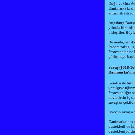
Doğu ve Orta Av
Danimarka
krall
arttırmak istiyor
Augsburg Barışı
yılında bir birli
birleştiler. Bö
Bu arada, her ik
İmparatorluğu g
Protestanlar ise
görüşmeye başla
Savaş (1618-16
Danimarka'nın 
Kendisi de bir P
yenilgiye uğrama
Protestanlığın s
devletlerin iç s
savaştan çekildi.
İsveç'in savaş'a
Danimarka’nın çe
destekledi ve İm
destekleniyordu