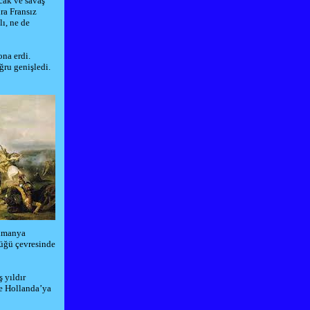
cak ve savaş
ra Fransız
ı, ne de
na erdi.
ğru genişledi.
lmanya
üğü çevresinde
 yıldır
de
Hollanda
’ya