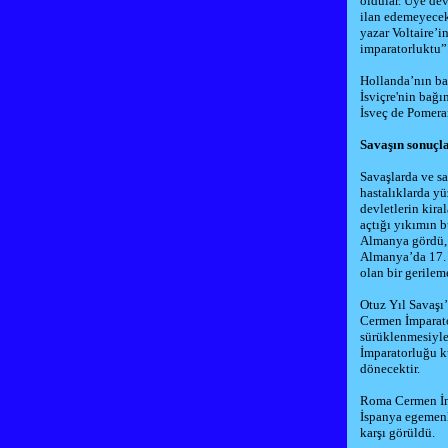
oldular. Üye de
ilan edemeyecek
yazar
Voltaire
’i
imparatorluktu”
Hollanda’nın ba
İsviçre'nin bağı
İsveç de
Pomera
Savaşın sonuçl
Savaşlarda ve sa
hastalıklarda y
devletlerin kira
açtığı yıkımın b
Almanya gördü, 
Almanya’da 17. y
olan bir gerilem
Otuz Yıl Savaşı
Cermen İmparato
sürüklenmesiyle
İmparatorluğu
k
dönecektir.
Roma Cermen İmp
İspanya egemenli
karşı görüldü.