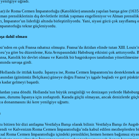
 yenilgiye uğradı.
lar) ile Roma Cermen İmparatorluğu (Katolikler) arasında yapılan barışa göre (
1635
lman prensliklerinin dış devletlerle ittifak yapması engelleniyor ve Alman prensilik
rı, İmparator’un liderliği altında birleştiriliyordu. Yani, siyasi gücü çok zayıflamış
paratorluğu
tekrar güçleniyordu.
şa dahil olması
i’nden en çok Fransa rahatsız olmuştu. Fransa’da iktidarı elinde tutan
XIII. Louis
’
ieu
’ya göre bu düzenleme, Kıta Avrupasındaki Habsburg etkisini çok arttırıyordu. 
ansa, Katolik bir devlet olması ve Katolik bir başpiskopos tarafından yönetilmesin
anında savaşa girdi.
e Hollanda ile ittifak kurdu. İspanya ise, Roma Cermen İmparatoru'nu desteklemek 
dasından (günümüz
Belçikası
) güneye doğru Fransa’yı işgale başladı ve geri püsk
 kadar gelmeyi başardı.
nlardan yana döndü. Hollanda’nın büyük zenginliği ve denizaşırı yerlerde Habsburg
ması, durumu İspanya için zorlaştırdı. Karada güçlü olmayan, ancak denizlerde güçl
a donanmasını iki kere yenilgiye uğrattı.
ı
ı bitiren bir dizi antlaşma Vestfalya Barışı olarak bilinir. Vestfalya Barışı ile Augs
endi ve Kalvenizm Roma Cermen İmparatorluğu’nda kabul edilen mezheplerden bir
utsal Roma Cermen Imparatorluğu içindeki prenslikler, hemen hemen bağımsız siyas