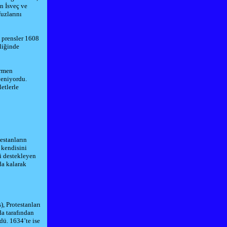
an
İsveç
ve
uzlarını
 prensler
1608
liğinde
ermen
veniyordu.
etlerle
estanların
 kendisini
ni destekleyen
da kalarak
, Protestanları
da tarafından
ldü.
1634
’te ise