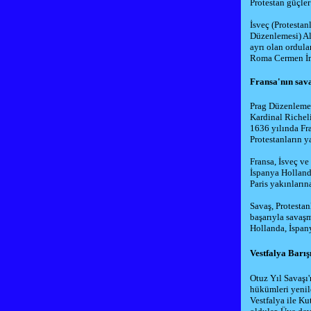
Protestan güçler
İsveç (Protestan
Düzenlemesi
) A
ayrı olan ordula
Roma Cermen İm
Fransa'nın sava
Prag Düzenlemes
Kardinal Richel
1636
yılında Fr
Protestanların y
Fransa, İsveç v
İspanya Hollan
Paris
yakınlarına
Savaş, Protesta
başarıyla savaş
Hollanda, İspany
Vestfalya Barış
Otuz Yıl Savaşı'n
hükümleri yenil
Vestfalya ile K