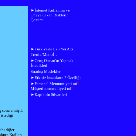
►
İnternet Kullanımı ve
Ortaya Çıkan Risklerin
Çözümü
►
Türkiye'de İlk «Yer Altı
!..
Treni»/Metro
►
Genç Osman'ın Yapmak
İstedikleri
Sıradışı Meslekler
►
Etkisiz İnsanların 7 Özelliği
►
Personel Memnuniyeti mi
?
Müşteri memnuniyeti mi
?
►
Kapıkulu Süvarileri
ş sona ermişti.
 istediği
ibi diğer
sburg
Kralları,