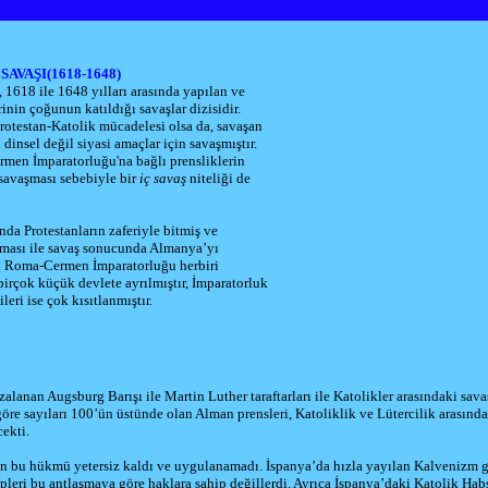
SAVAŞI(1618-1648)
, 1618 ile 1648 yılları arasında yapılan ve
rinin çoğunun katıldığı savaşlar dizisidir.
rotestan-Katolik mücadelesi olsa da, savaşan
 dinsel değil siyasi amaçlar için savaşmıştır.
men İmparatorluğu'na bağlı prensliklerin
a savaşması sebebiyle bir
iç savaş
niteliği de
nda Protestanların zaferiyle bitmiş ve
şması ile savaş sonucunda Almanya’yı
l Roma-Cermen İmparatorluğu herbiri
irçok küçük devlete ayrılmıştır, İmparatorluk
eri ise çok kısıtlanmıştır.
mzalanan
Augsburg Barışı
ile
Martin Luther
taraftarları ile Katolikler arasındaki sava
öre sayıları 100’ün üstünde olan Alman prensleri,
Katoliklik
ve
Lütercilik
arasında
cekti.
n bu hükmü yetersiz kaldı ve uygulanamadı. İspanya’da hızla yayılan
Kalvenizm
g
leri bu antlaşmaya göre haklara sahip değillerdi. Ayrıca
İspanya
’daki Katolik
Hab