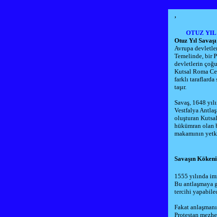
,
OTUZ YIL 
Otuz Yıl Savaşı
Avrupa de
vletle
Temelinde, bir P
devletlerin çoğu
Kutsal Roma Cer
farklı taraflard
taşır.
Savaş, 1648 yılı
Vestfalya Antla
oluşturan Kutsa
hükümran olan b
makamının yetkil
Savaşın Kökeni
1555
yılında i
Bu antlaşmaya g
tercihi yapabile
Fakat anlaşmanı
Protestan mezhep