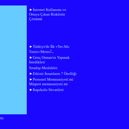
►
İnternet Kullanımı ve
Ortaya Çıkan Risklerin
Çözümü
►
Türkiye'de İlk «Yer Altı
!..
Treni»/Metro
►
Genç Osman'ın Yapmak
İstedikleri
Sıradışı Meslekler
►
Etkisiz İnsanların 7 Özelliği
►
Personel Memnuniyeti mi
?
Müşteri memnuniyeti mi
?
►
Kapıkulu Süvarileri
ir.