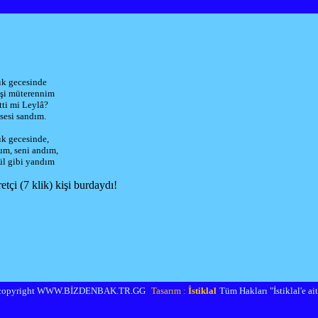
ık gecesinde
hşi müterennim
tti mi Leylâ?
 sesi sandım.
ık gecesinde,
m, seni andım,
ül gibi yandım
tçi (7 klik) kişi burdaydı!
copyright WWW.BİZDENBAK.TR.GG
Tasarım :
İstiklal
Tüm Hakları "İstiklal'e aitt