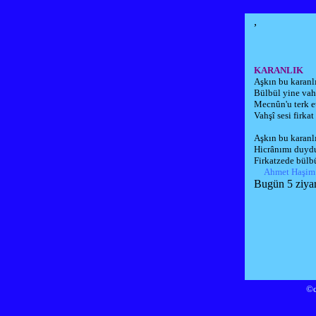
,
KARANLIK
Aşkın bu karanl
Bülbül yine va
Mecnûn'u terk e
Vahşî sesi firkat
Aşkın bu karanl
Hicrânımı duydu
Firkatzede bülb
Ahmet Haşim
Bugün 5 ziyare
©