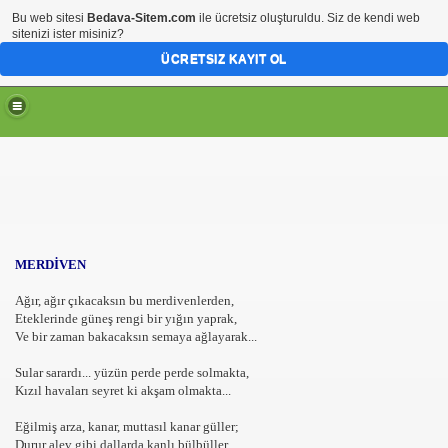
Bu web sitesi
Bedava-Sitem.com
ile ücretsiz oluşturuldu. Siz de kendi web
sitenizi ister misiniz?
ÜCRETSIZ KAYIT OL
MERDİVEN
Ağır, ağır çıkacaksın bu merdivenlerden,
Eteklerinde güneş rengi bir yığın yaprak,
Ve bir zaman bakacaksın semaya ağlayarak...
Sular sarardı... yüzün perde perde solmakta,
Kızıl havaları seyret ki akşam olmakta...
Eğilmiş arza, kanar, muttasıl kanar güller;
Durur alev gibi dallarda kanlı bülbüller,