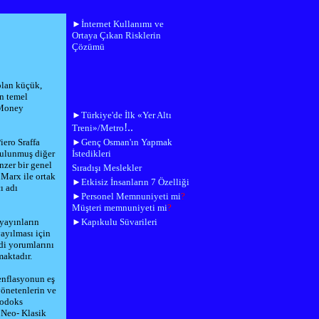
►
İnternet Kullanımı ve
Ortaya Çıkan Risklerin
Çözümü
olan küçük,
in temel
 Money
►
Türkiye'de İlk «Yer Altı
!..
Treni»/Metro
iero Sraffa
►
Genç Osman'ın Yapmak
bulunmuş diğer
İstedikleri
nzer bir genel
Sıradışı Meslekler
 Marx ile ortak
►
Etkisiz İnsanların 7 Özelliği
ı adı
►
Personel Memnuniyeti mi
?
Müşteri memnuniyeti mi
?
yayınların
►
Kapıkulu Süvarileri
ayılması için
di yorumlarını
aktadır.
 enflasyonun eş
yönetenlerin ve
todoks
l Neo- Klasik