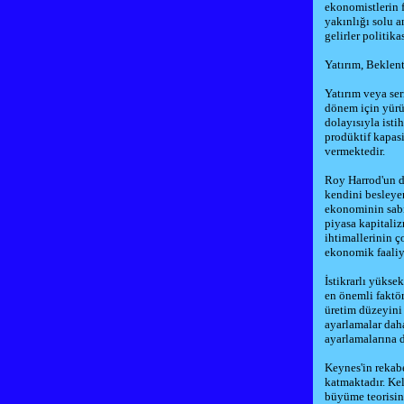
ekonomistlerin f
yakınlığı solu a
gelirler politika
Yatırım, Beklen
Yatırım veya ser
dönem için yürü
dolayısıyla ist
prodüktif kapas
vermektedir.
Roy Harrod'un d
kendini besleyen
ekonominin sabi
piyasa kapitaliz
ihtimallerinin ç
ekonomik faaliye
İstikrarlı yükse
en önemli faktör,
üretim düzeyini 
ayarlamalar dah
ayarlamalarına 
Keynes'in rekab
katmaktadır. Ke
büyüme teorisini