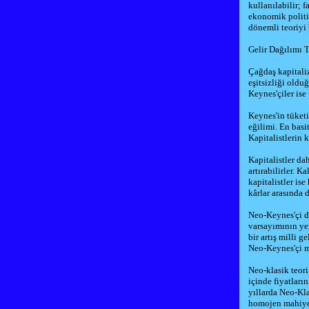
kullanılabilir; 
ekonomik politik
dönemli teoriyi 
Gelir Dağılımı T
Çağdaş kapitaliz
eşitsizliği oldu
Keynes'çiler ise 
Keynes'in tüket
eğilimi. En basi
Kapitalistlerin k
Kapitalistler da
artırabilirler. K
kapitalistler is
kârlar arasında 
Neo-Keynes'çi d
varsayımının ye
bir artış milli g
Neo-Keynes'çi m
Neo-klasik teori
içinde fiyatları
yıllarda Neo-Kl
homojen mahiyet