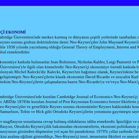
'Çİ EKONOMİ
mbridge Üniversitesi'nde merkez kurmuş ve dünyanın çeşitli yerlerinde taraftarları 
 Keynes sonrası grubun doktrinlerine denir. Neo-Keynes'çiler John Maynard Keynes'
ellikle 1936 yılında yayınlamış olduğu General Theory of Employment, Interest and
abul etmektedirler.
konomiye katkıda bulunanlar Joan Robinson, Nicholas Kaldor, Luigi Pasinetti ve P
Üniversitesi'yle ilgili olan kimselerdir. Neo-Keynes'çi ekonomiye önemli katkıda 
lonyalı Michel Kalecki'dir. Kalecki, Keynes'ten bağımsız olarak, Keynes'inkine be
 geliştirmiştir. Neo-Keynes'çilerin klasik ekonomist David Ricardo ve sosyalist Karl
 Nitekim Neo-Keynes'çilerin çalışmalarına bazen Neo-Ricardo'cu ve/veya Neo-Marx'ç
mbridge Üniversitesi'nde kurulan Cambridge Journal of Economics Neo-Keynes'çi 
r. ABD'de 1978'de kurulan Journal of Post Keynesian Economics benzer fikirlerin y
 Neo-Keynes'çiler ve genellikle Keynes sonrası ekonomistler Keynes hakkındaki ken
 Samuelson, Tobin ve Hick gibi Ortodoks Keynes'çilerin yorumunu gayrimeşru saym
r stagflasyon sorunlarına cevap bulmuş olduklarını iddia etmektedir. İşsizliğin ve
agflasyon, Ortodoks Keynes'çilik bakımından ekonomistlerin, ekonomi politikasını 
muoyunun gözünden düşmesine yol açan bir paradokstur. 1970'li yıllar zarfında Or
tkisi azalma eğilimi gösterdikçe, Neo-Keynes'çi teori, monetarist fikirleri ve anayo