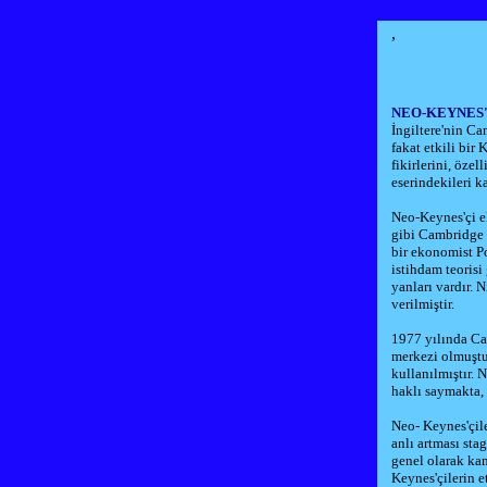
,
NEO-KEYNES
İngiltere'nin Ca
fakat etkili bir
fikirlerini, öz
eserindekileri k
Neo-Keynes'çi e
gibi Cambridge 
bir ekonomist Po
istihdam teorisi
yanları vardır.
verilmiştir.
1977 yılında Ca
merkezi olmuştu
kullanılmıştır.
haklı saymakta,
Neo- Keynes'çile
anlı artması st
genel olarak ka
Keynes'çilerin e