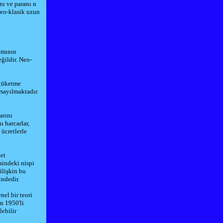
nı ve paranı n
Neo-klasik uzun
lımının
ğildir. Neo-
 tüketme
rsayılmaktadır.
arını
ı harcarlar,
 ücretlerle
et
sindeki nispi
 ilişkin bu
indedir.
nel bir teori
n 1950'li
ebilir