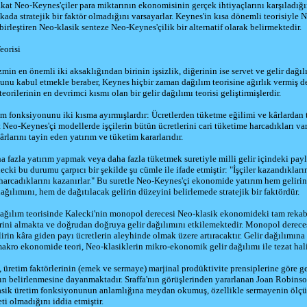
fakat Neo-Keynes'çiler para miktarının ekonomisinin gerçek ihtiyaçlarını karşıladığı
ada stratejik bir faktör olmadığını varsayarlar. Keynes'in kısa dönemli teorisiyle 
birleştiren Neo-klasik senteze Neo-Keynes'çilik bir alternatif olarak belirmektedir.
eorisi
min en önemli iki aksaklığından birinin işsizlik, diğerinin ise servet ve gelir dağı
ğunu kabul etmekle beraber, Keynes hiçbir zaman dağılım teorisine ağırlık vermiş de
teorilerinin en devrimci kısmı olan bir gelir dağılımı teorisi geliştirmişlerdir.
im fonksiyonunu iki kısma ayırmışlardır: Ücretlerden tüketme eğilimi ve kârlardan
t Neo-Keynes'çi modellerde işçilerin bütün ücretlerini cari tüketime harcadıkları va
ârlarını tayin eden yatırım ve tüketim kararlarıdır.
ha fazla yatırım yapmak veya daha fazla tüketmek suretiyle milli gelir içindeki payl
alecki bu durumu çarpıcı bir şekilde şu cümle ile ifade etmiştir: "İşçiler kazandıkların
e harcadıklarını kazanırlar." Bu suretle Neo-Keynes'çi ekonomide yatırım hem gelirin
dağılımını, hem de dağıtılacak gelirin düzeyini belirlemede stratejik bir faktördür.
ağılım teorisinde Kalecki'nin monopol derecesi Neo-klasik ekonomideki tam rekab
rini almakta ve doğrudan doğruya gelir dağılımını etkilemektedir. Monopol derece
elirin kâra giden payı ücretlerin aleyhinde olmak üzere artıracaktır. Gelir dağılımına
akro ekonomide teori, Neo-klasiklerin mikro-ekonomik gelir dağılımı ile tezat hal
, üretim faktörlerinin (emek ve sermaye) marjinal prodüktivite prensiplerine göre ge
nın belirlenmesine dayanmaktadır. Sraffa'nın görüşlerinden yararlanan Joan Robinso
asik üretim fonksiyonunun anlamlığına meydan okumuş, özellikle sermayenin ölçül
i olmadığını iddia etmiştir.