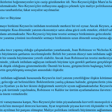
ikirlerini beğenmeyenler için cazip gözükmekte idi. Neo-Keynes'çiliğin Marx'ın baz
ndırmaktadır. Neo-Keynes'çiler enflasyonu aşağıya çekmek için maliye politikasına
sına taraftardırlar, fakat sosyalist sayılmazlar.
tiler ve Büyüme
maye birikimi Keynes'in istihdam teorisinde merkezi bir rol oynar. Ancak Keynes, a
tmüştür. Kısa dönemde yatırım ekonomiye satın alma gücü zerk etmekte, efektif tal
ihdamı artırmaktadır. Neo-Keynes'çi büyüme teorisi sermaye birikiminin gelecektek
ite yaratma yönünü incelemekle sermaye birikiminin uzun dönemli sonuçlarına ağı
aha önce yapmış olduğu çalışmalardan yararlanarak, Joan Robinson ve Nicholas K
 büyümenin şartlarını incelemişlerdir. Belirli bir yatırım düzeyi tam istihdamı sa
t bir oranda büyümesine yeterli olabilir. Ancak Joan Robinson'un teorisi merkeziy
minde, yüksek istihdam sağlayan istikrarlı büyüme için gerekli şartların gerçekleş
ok düşük olduğunu göstermektedir. Önemli bir konu, girişimcilerin başlangıç beklen
tin gerçekleşmiş sonuçları arasındaki ilişkidir.
k istihdam sağlamak hususunda Keynes'in özel yatırım yeterliliğine ilişkin kötümse
 geleceğe ait belirsizliktir. Beklentilerin yanlış çıkması halinde, girişimcilerin yöne
ya fiyatları ya da her ikisini değiştirmek suretiyle uyum sağlamaktadırlar. Keynes'i
a çok üretimde yapılmakta, Robinson ve Kaldor ise üretim ayarlamalarına ilaveten 
da önem vermektedir.
eti varsaymasına karşın, Neo-Keynes'çiler ürün piyasalarında kuvvetli monopolcü 
lecki'nin monopol derecesi kavramı, fiyat tespitinde piyasa kuvveti ölçüsüdür ve 
n ayrılmaz bir parçası olmuştur. Maliye politikası istikrarlı büyümenin sağlanmas