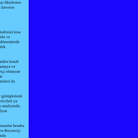
ı fikirlerine
 ilaveten
nalizini kısa
ebi ve
i dönemlerde
rlık
aldor kendi
ğlamaya ve
etçi olmayan
me
tileri ile
r görüşlerinde
ticileri ya
n analizinde,
fiyat
unsurlar hesaba
Neo-Keynes'çi
ında