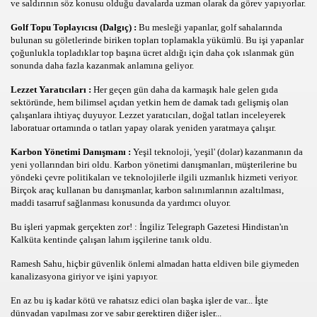
ve saldırının söz konusu olduğu davalarda uzman olarak da görev yapıyorlar.
n Nedeni
Golf Topu Toplayıcısı (Dalgıç) :
Bu mesleği yapanlar, golf sahalarında
bulunan su göletlerinde biriken topları toplamakla yükümlü. Bu işi yapanlar
çoğunlukla topladıklar top başına ücret aldığı için daha çok ıslanmak gün
sonunda daha fazla kazanmak anlamına geliyor.
i yaklasimler
Lezzet Yaratıcıları :
Her geçen gün daha da karmaşık hale gelen gıda
sektöründe, hem bilimsel açıdan yetkin hem de damak tadı gelişmiş olan
çalışanlara ihtiyaç duyuyor. Lezzet yaratıcıları, doğal tatları inceleyerek
laboratuar ortamında o tatları yapay olarak yeniden yaratmaya çalışır.
Karbon Yönetimi Danışmanı :
Yeşil teknoloji, 'yeşil' (dolar) kazanmanın da
teri Memnuniyeti mi?
yeni yollarından biri oldu. Karbon yönetimi danışmanları, müşterilerine bu
yöndeki çevre politikaları ve teknolojilerle ilgili uzmanlık hizmeti veriyor.
Birçok araç kullanan bu danışmanlar, karbon salınımlarının azaltılması,
maddi tasarruf sağlanması konusunda da yardımcı oluyor.
Bu işleri yapmak gerçekten zor! : İngiliz Telegraph Gazetesi Hindistan'ın
Kalküta kentinde çalışan lahım işçilerine tanık oldu.
Ramesh Sahu, hiçbir güvenlik önlemi almadan hatta eldiven bile giymeden
kanalizasyona giriyor ve işini yapıyor.
En az bu iş kadar kötü ve rahatsız edici olan başka işler de var... İşte
dünyadan yapılması zor ve sabır gerektiren diğer işler...