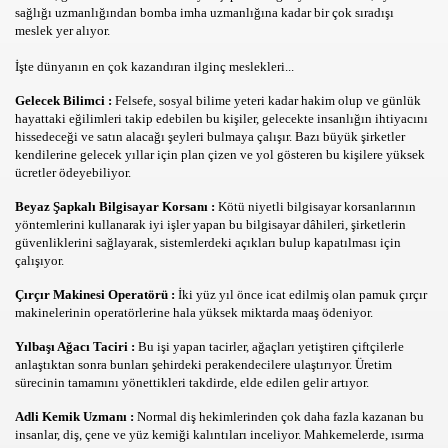
sağlığı uzmanlığından bomba imha uzmanlığına kadar bir çok sıradışı
meslek yer alıyor.
İşte dünyanın en çok kazandıran ilginç meslekleri...
Gelecek Bilimci :
Felsefe, sosyal bilime yeteri kadar hakim olup ve günlük
hayattaki eğilimleri takip edebilen bu kişiler, gelecekte insanlığın ihtiyacını
hissedeceği ve satın alacağı şeyleri bulmaya çalışır. Bazı büyük şirketler
kendilerine gelecek yıllar için plan çizen ve yol gösteren bu kişilere yüksek
AT
ücretler ödeyebiliyor.
Beyaz Şapkalı Bilgisayar Korsanı :
Kötü niyetli bilgisayar korsanlarının
yöntemlerini kullanarak iyi işler yapan bu bilgisayar dâhileri, şirketlerin
güvenliklerini sağlayarak, sistemlerdeki açıkları bulup kapatılması için
çalışıyor.
Çırçır Makinesi Operatörü :
İki yüz yıl önce icat edilmiş olan pamuk çırçır
makinelerinin operatörlerine hala yüksek miktarda maaş ödeniyor.
Yılbaşı Ağacı Taciri :
Bu işi yapan tacirler, ağaçları yetiştiren çiftçilerle
anlaştıktan sonra bunları şehirdeki perakendecilere ulaştırıyor. Üretim
gili asamalar
sürecinin tamamını yönettikleri takdirde, elde edilen gelir artıyor.
Adli Kemik Uzmanı :
Normal diş hekimlerinden çok daha fazla kazanan bu
yonunden isletmeler
insanlar, diş, çene ve yüz kemiği kalıntıları inceliyor. Mahkemelerde, ısırma