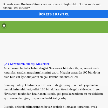
Bu web sitesi
Bedava-Sitem.com
ile ücretsiz oluşturuldu. Siz de kendi web
sitenizi ister misiniz?
ÜCRETSIZ KAYIT OL
Çok Kazandıran Sıradışı Meslekler..
.
Amerika'nın haftalık haber dergisi Newsweek birinden ilginç mesleklerde
kazanılan sıradışı maaşların listesini yaptı. Maaşlar arasında 100 bin dolar
olan bile var. İşte dünyanın en çok kazandıran meslekleri...
Kamuoyunda pek bilinmeyen ve özellikle gelişmiş ülkelerde yapılan bu
mesleklerin sahipleri, yıllık 100 bin doların üzerinde gelir elde edebiliyor.
Newsweek tarafından hazırlanan listede, çok para kazandıran bu mesleklerin
aynı zamanda ilginç oluşlarına da dikkat çekiliyor.
Listede, gelecek bilimcisinden beyaz şapkalı bilgisayar korsanına, ayak